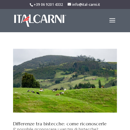
+39 06 9201 4332
info@ital-carni.it
Differenze tra bistecche: come riconoscerle
E’ possibile riconoscere i vari tipi di bistecche?